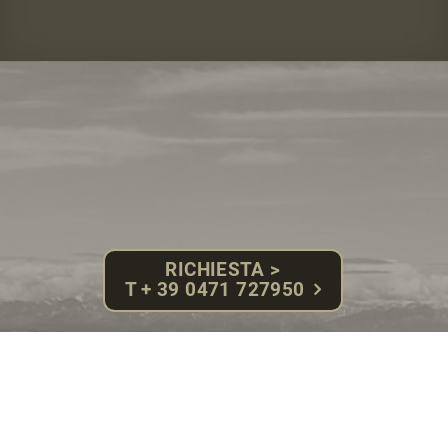
RICHIESTA >
T + 39 0471 727950