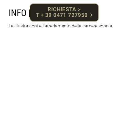
RICHIESTA >
INFO | PREZZI
T + 39 0471 727950
Le illustrazioni e l’arredamento delle camere sono a
titolo esemplificativo e possono variare.
PREZZI ESTATE 2025
PREZZI INVERNO 2025/26
RICHIESTA
RICHIESTA
PREZZI INVERNO 26 | 27