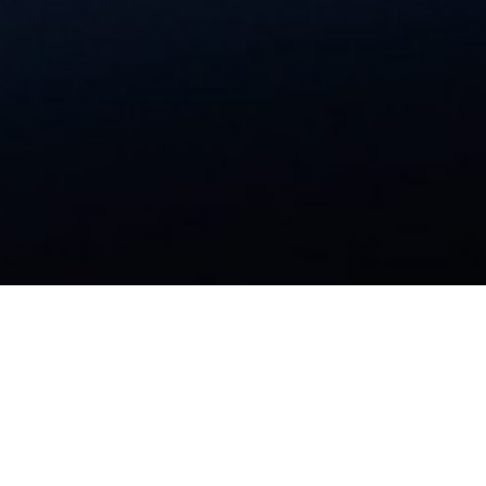
Booking online
Oh no!