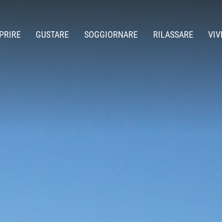
PRIRE
GUSTARE
SOGGIORNARE
RILASSARE
VIV
biente
Lounge Bar
Suite Alpine Sky
Alpe di Siusi in In
Piscine
deaway
Exclusive Dining
Suite Alpine Lifestyle
Alpe di Siusi in E
Saune
 storia
Suite Alpine Comfort
Beauty & Spa
Suite Mountain Design
Trattamenti
Suite Mountain Lodge
Panorama Superior
Comfort Superior
Comfort Basic