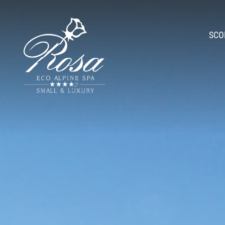
SCO
Am
Romantic hi
La nostra