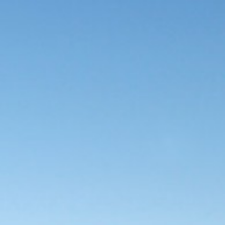
Storno & Assicurazione
Depliant & Cartine
Richiesta