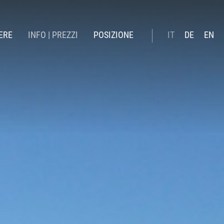
ERE
INFO | PREZZI
POSIZIONE
IT
DE
EN
verno
Booking online
state
Prezzi estate 26
Prezzi inverno 26 | 27
Servizi inclusi
Offerte
News
Buono Regalo
Pagamento online