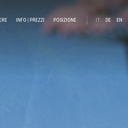
ERE
INFO | PREZZI
POSIZIONE
IT
DE
EN
verno
Booking online
state
Prezzi estate 26
Prezzi inverno 26 | 27
Servizi inclusi
Offerte
News
Buono Regalo
Pagamento online