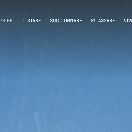
PRIRE
GUSTARE
SOGGIORNARE
RILASSARE
VIV
biente
Lounge Bar
Suite Alpine Sky
Alpe di Siusi in In
Piscine
deaway
Exclusive Dining
Suite Alpine Lifestyle
Alpe di Siusi in E
Saune
 storia
Suite Alpine Comfort
Beauty & Spa
Suite Mountain Design
Trattamenti
Suite Mountain Lodge
Panorama Superior
Comfort Superior
Comfort Basic