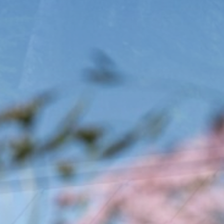
Storno & Assicurazione
Depliant & Cartine
Richiesta