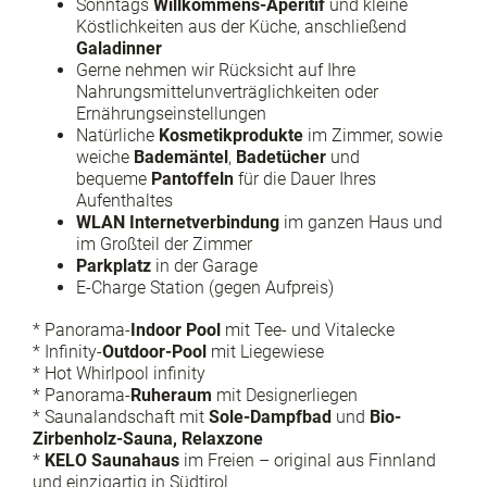
Sonntags
Willkommens-Aperitif
und kleine
Köstlichkeiten aus der Küche, anschließend
Galadinner
Gerne nehmen wir Rücksicht auf Ihre
Nahrungsmittelunverträglichkeiten oder
Ernährungseinstellungen
Natürliche
Kosmetikprodukte
im Zimmer, sowie
weiche
Bademäntel
,
Badetücher
und
bequeme
Pantoffeln
für die Dauer Ihres
Aufenthaltes
WLAN Internetverbindung
im ganzen Haus und
im Großteil der Zimmer
Parkplatz
in der Garage
E-Charge Station (gegen Aufpreis)
* Panorama-
Indoor Pool
mit Tee- und Vitalecke
* Infinity-
Outdoor-Pool
mit Liegewiese
* Hot Whirlpool infinity
* Panorama-
Ruheraum
mit Designerliegen
* Saunalandschaft mit
Sole-Dampfbad
und
Bio-
Zirbenholz-Sauna, Relaxzone
*
KELO Saunahaus
im Freien – original aus Finnland
und einzigartig in Südtirol