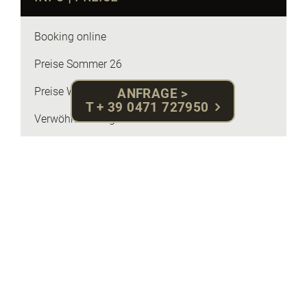
Booking online
Preise Sommer 26
Preise Winter 2026 | 27
ANFRAGE >
T + 39 0471 727950
Verwöhnleistungen
Angebote
News
Geschenkgutschein
Online-Zahlung
Storno & Reiserücktritt
Broschüren & Karten