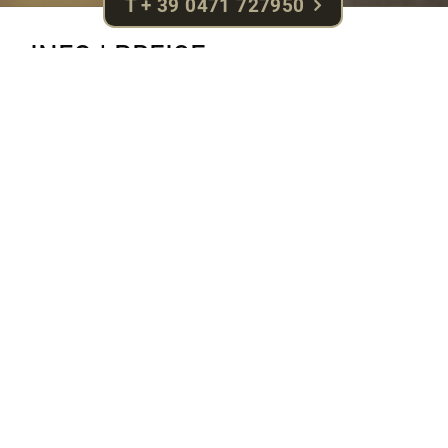
T + 39 0471 727950
INFO | PREISE
Aufgrund der Vielfalt unserer Zimmer sind
Abweichungen von den hier abgebildeten Zimmerfotos
möglich.
PREISE SOMMER 2025
PREISE WINTER 2025/26
ANFRAGE