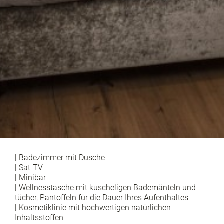
|
Badezimmer mit Dusche
|
Sat-TV
|
Minibar
|
Wellnesstasche mit kuscheligen Bademänteln und -
tücher, Pantoffeln für die Dauer Ihres Aufenthaltes
|
Kosmetiklinie mit hochwertigen natürlichen
Inhaltsstoffen