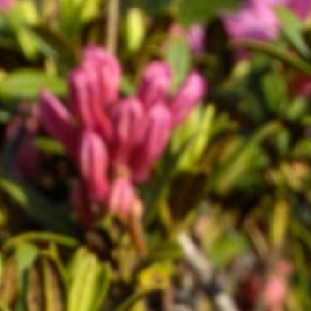
Storno & Reiserücktritt
Broschüren & Karten
Anfrage