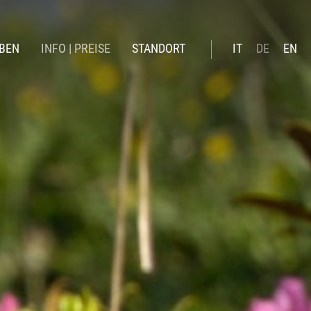
BEN
INFO | PREISE
STANDORT
IT
DE
EN
inter
Booking online
mmer
Preise Sommer 26
Preise Winter 2026 | 27
Verwöhnleistungen
Angebote
News
Geschenkgutschein
Online-Zahlung