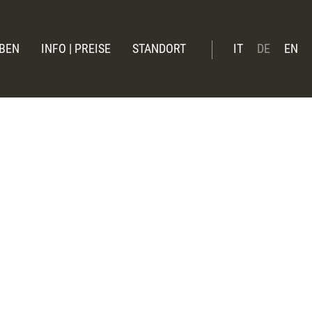
BEN
INFO | PREISE
STANDORT
IT
DE
EN
inter
Booking online
mmer
Preise Sommer 26
Preise Winter 2026 | 27
Verwöhnleistungen
Angebote
News
Geschenkgutschein
Online-Zahlung