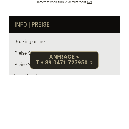
Informationen zum Widerrufsrecht
hier
INFO | PREISE
Booking online
Preise Sommer 26
ANFRAGE >
T + 39 0471 727950
Preise Winter 2026 | 27
Verwöhnleistungen
Angebote
News
Geschenkgutschein
Online-Zahlung