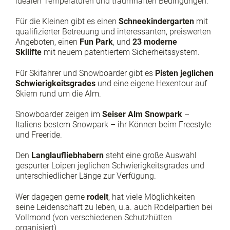
idealen Temperaturen und traumhaften Bedingungen.
Für die Kleinen gibt es einen
Schneekindergarten
mit
qualifizierter Betreuung und interessanten, preiswerten
Angeboten, einen
Fun Park
, und
23 moderne
Skilifte
mit neuem patentiertem Sicherheitssystem.
Für Skifahrer und Snowboarder gibt es
Pisten jeglichen
Schwierigkeitsgrades
und eine eigene Hexentour auf
Skiern rund um die Alm.
Snowboarder zeigen im
Seiser Alm Snowpark
–
Italiens bestem Snowpark – ihr Können beim Freestyle
und Freeride.
Den
Langlaufliebhabern
steht eine große Auswahl
gespurter Loipen jeglichen Schwierigkeitsgrades und
unterschiedlicher Länge zur Verfügung.
Wer dagegen gerne
rodelt
, hat viele Möglichkeiten
seine Leidenschaft zu leben, u.a. auch Rodelpartien bei
Vollmond (von verschiedenen Schutzhütten
organisiert)