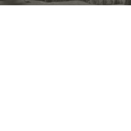
HOTEL ROSA ****S
ECO ALPINE SPA
Fam. Herbert Gabloner
Compatsch, 13
39040 Seiser Alm (BZ)
Südtirol - Dolomiten
T +39 0471 727950
F +39 0471 727992