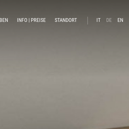
BEN
INFO | PREISE
STANDORT
IT
DE
EN
inter
Booking online
mmer
Preise Sommer 26
Preise Winter 2026 | 27
Verwöhnleistungen
Angebote
News
Geschenkgutschein
Online-Zahlung