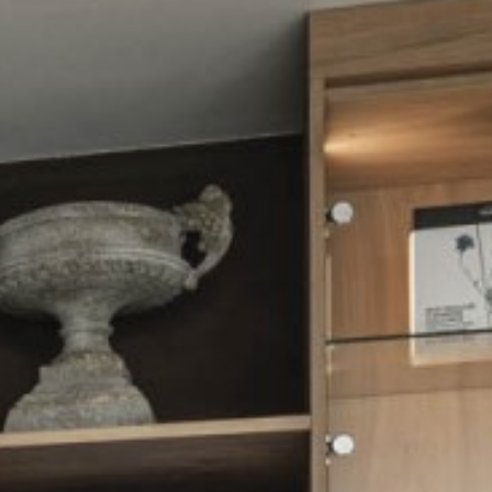
Storno & Reiserücktritt
Broschüren & Karten
Anfrage